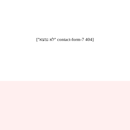
NATOQUE PENATIBUS ET
MAGNIS DIS.
[contact-form-7 404 "לא נמצא"]